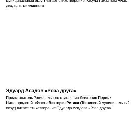
муниципальный округ) читает стихотворение Расула Гамзатова «Нас
двадцать миллионов»
Эдуард Асадов «Роза друга»
Представитель Регионального отделения Движения Первых
Нижегородской области
Виктория Ретина
(Тонкинский муниципальный
округ) читает стихотворение Эдуарда Асадова «Роза друга»