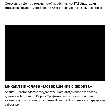
Сотрудница Центра медицинской профилактики ГАЗ
Анастасия
Новикова
читает стихотворение Александра Денисова «Медсестры»
Михаил Николаев «Возвращение с фронта»
Артист Нижегородского государственного академического театра
драмы им. М.Горького
Сергей Трофимов
читает стихотворение
нижегородского поэта-фронтовика Михаила Николаева «Возвращение
с фронта»