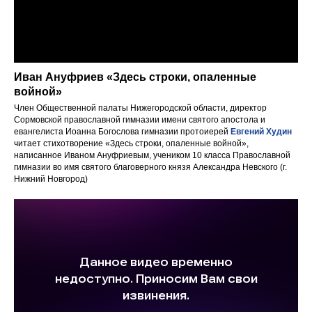
Иван Ануфриев «Здесь строки, опаленные
войной»
Член Общественной палаты Нижегородской области, директор
Сормовской православной гимназии имени святого апостола и
евангелиста Иоанна Богослова гимназии протоиерей
Евгений Худин
читает стихотворение «Здесь строки, опаленные войной»,
написанное Иваном Ануфриевым, учеником 10 класса Православной
гимназии во имя святого благоверного князя Александра Невского (г.
Нижний Новгород)